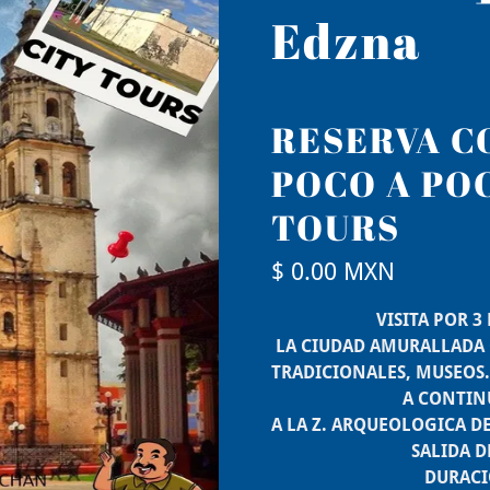
Edzna
RESERVA CO
POCO A PO
TOURS
$ 0.00 MXN
VISITA POR 3 HOR
LA CIUDAD AMURALLADA C
TRADICIONALES, MUSEOS
A CONTINUACION
A LA Z. ARQUEOLOGICA D
SALIDA DE MAR
DURACION 9 HO