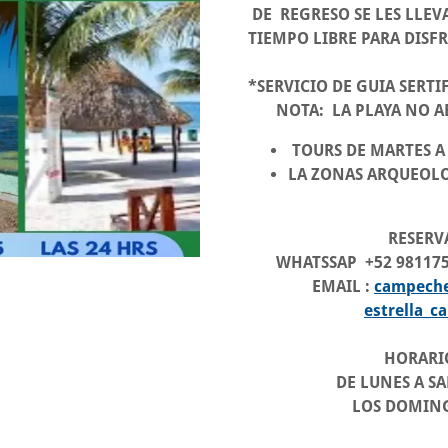
DE REGRESO SE LES LLEVA
TIEMPO LIBRE PARA DISFR
*SERVICIO DE GUIA SERT
NOTA: LA PLAYA NO AB
TOURS DE MARTES 
LA ZONAS ARQUEOLO
RESERVACIO
WHATSSAP +52 98117510
EMAIL :
campech
estrella_
HORARIO DE 
DE LUNES A SABADO
LOS DOMINGOS 9