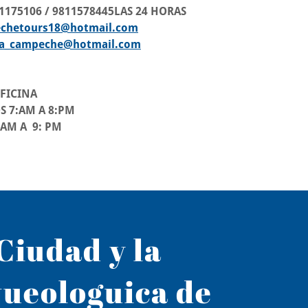
106 / 9811578445LAS 24 HORAS
chetours18@hotmail.com
lla_campeche@hotmail.com
CINA
7:AM A 8:PM
 A 9: PM
 Ciudad y la
ueologuica de