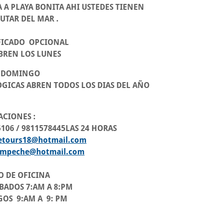
 A PLAYA BONITA AHI USTEDES TIENEN
UTAR DEL MAR .
IFICADO OPCIONAL
REN LOS LUNES
A DOMINGO
GICAS ABREN TODOS LOS DIAS DEL AÑO
NES :
6 / 9811578445LAS 24 HORAS
etours18@hotmail.com
campeche@hotmail.com
OFICINA
S 7:AM A 8:PM
:AM A 9: PM