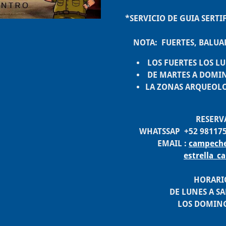
*SERVICIO DE GUIA SERT
NOTA: FUERTES, BALUAR
LOS FUERTES LOS LU
DE MARTES A DOMIN
LA ZONAS ARQUEOLO
RESERVACIO
WHATSSAP +52 98117510
EMAIL :
campech
estrella_
HORARIO DE 
DE LUNES A SABADO
LOS DOMINGOS 9